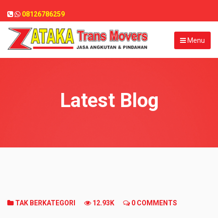
08126786259
Menu
Latest Blog
TAK BERKATEGORI
12.93K
0 COMMENTS