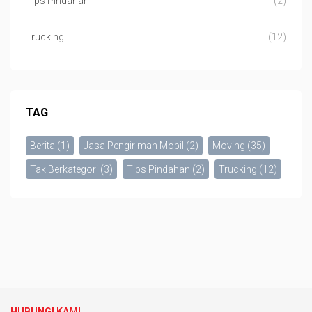
Tips Pindahan
(2)
Trucking
(12)
TAG
Berita
(1)
Jasa Pengiriman Mobil
(2)
Moving
(35)
Tak Berkategori
(3)
Tips Pindahan
(2)
Trucking
(12)
HUBUNGI KAMI