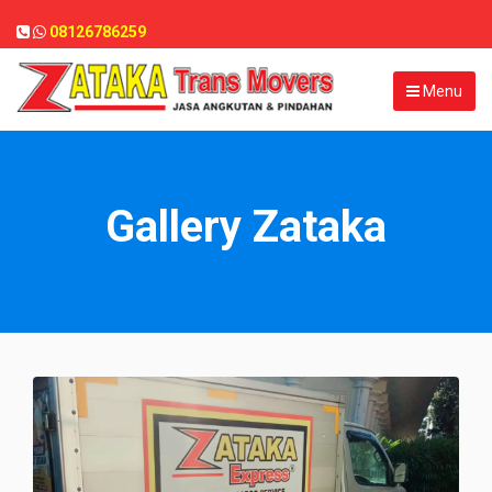
08126786259
Menu
Gallery Zataka