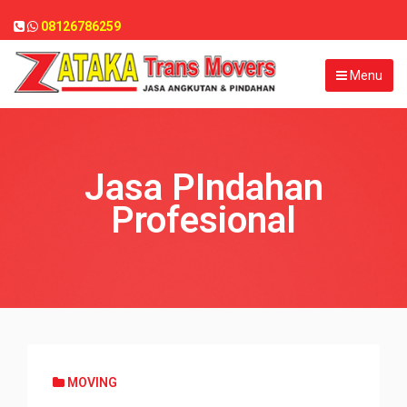
08126786259
Menu
Jasa PIndahan
Profesional
MOVING