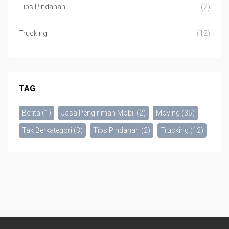
Tips Pindahan
(2)
Trucking
(12)
TAG
Berita
(1)
Jasa Pengiriman Mobil
(2)
Moving
(35)
Tak Berkategori
(3)
Tips Pindahan
(2)
Trucking
(12)