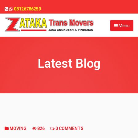
08126786259
Menu
Latest Blog
MOVING
826
0 COMMENTS